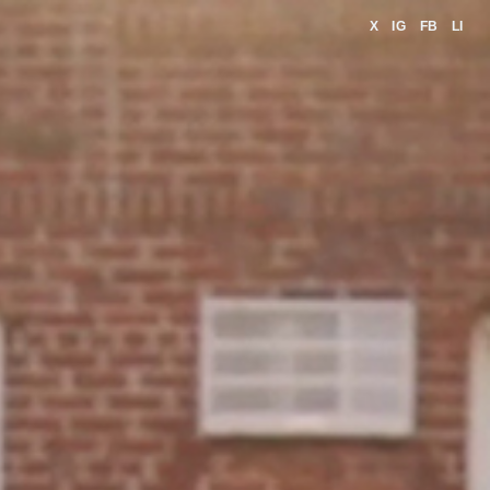
X
IG
FB
LI